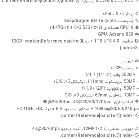
📌 AOD (صفحه همیشه روشن) :contentReference[oaicite:2]{index=2}
⚙ پردازنده & حافظه
🔧 چیپست: Snapdragon 8 Elite (3nm)
🧠 CPU: 8 هسته‌ای (2×4.47GHz + 6×3.53GHz)
🎮 GPU: Adreno 830
💾 حافظه: 1TB UFS 4.0 + رم 12GB :contentReference[oaicite:3]
{index=3}
📸 دوربین
🔹 پشتی ۴گانه:
– 200MP واید f/1.7 (1/1.3″)
– 50MP پریسکوپ (111mm، اپتیکال 5×، OIS)
– 50MP اولتراواید f/1.9 (120°)
– 10MP تله‌فوتو 67mm اپتیکال 3×، OIS
🎥 فیلمبرداری: 8K@24/30fps، 4K@30/60/120fps،
1080p@30/60/240fps + صدای استریو، HDR10+، EIS، Gyro‑EIS
:contentReference[oaicite:4]{index=4}
🤳 دوربین سلفی: 12MP f/2.2، ثبت ویدیو 4K@30/60fps
:contentReference[oaicite:5]{index=5}