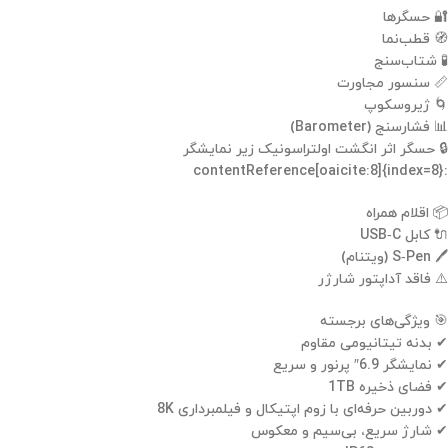
🔐 حسگرها
🧭 قطب‌نما
🧪 شتاب‌سنج
📏 سنسور مجاورت
🌀 ژیروسکوپ
📊 فشارسنج (Barometer)
🔒 حسگر اثر انگشت اولتراسونیک زیر نمایشگر
:contentReference[oaicite:8]{index=8}
📦 اقلام همراه
🔌 کابل USB‑C
🖊 S‑Pen (ویتنام)
⚠️ فاقد آداپتور شارژر
🎯 ویژگی‌های برجسته
✔ بدنه تیتانیومی مقاوم
✔ نمایشگر 6.9″ پرنور و سریع
✔ فضای ذخیره 1TB
✔ دوربین حرفه‌ای با زوم اپتیکال و فیلمبرداری 8K
✔ شارژ سریع، بی‌سیم و معکوس