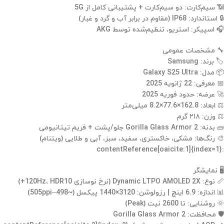
📶 سیم‌کارت: دو سیم‌کارت + پشتیبانی کامل از 5G
🔒 استاندارد: IP68 (مقاوم در برابر آب و گرد و غبار)
🎧 اسپیکر: استریو، تنظیم‌شده توسط AKG
🔧 مشخصات عمومی
🏷 برند: Samsung
📦 مدل: Galaxy S25 Ultra
📅 معرفی: 22 ژانویه 2025
🚀 عرضه: حدود فوریه 2025
⚖️ ابعاد: 162.8×77.6×8.2 میلی‌متر
⚖️ وزن: ۲۱۸ گرم
🧱 بدنه: Gorilla Glass Armor 2 جلو/پشت + فریم تیتانیومی
🎨 رنگ‌ها: مشکی، خاکستری، سفید، سبز، آبی و طلایی (ویتنام)
:contentReference[oaicite:1]{index=1}
🖥 نمایشگر
📏 نوع: Dynamic LTPO AMOLED 2X (نرخ نوسازی 120Hz، HDR10+)
📊 اندازه: 6.9 اینچ | رزولوشن: 3120×1440 پیکسل (~498–505ppi)
🌞 روشنایی: تا 2600 نیت (Peak)
🛡 محافظت: Gorilla Glass Armor 2