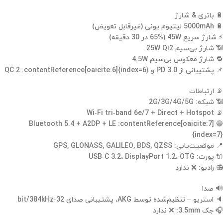
🔋 باتری & شارژ
🔋 5000mAh لیتیوم یونی (غیرقابل تعویض)
⚡ شارژ سریع 45W (65% در 30 دقیقه)
📶 شارژ بی‌سیم 25W Qi2
🔁 شارژ معکوس بی‌سیم 4.5W
📌 پشتیبانی از PD 3.0 و QC 2 :contentReference[oaicite:6]{index=6}
📡 ارتباطات
📶 شبکه: 2G/3G/4G/5G
📡 Wi‑Fi tri‑band 6e/7 + Direct + Hotspot
🔵 Bluetooth 5.4 + A2DP + LE :contentReference[oaicite:7]
{index=7}
📍 موقعیت‌یابی: GPS, GLONASS, GALILEO, BDS, QZSS
🔌 پورت: USB‑C 3.2، DisplayPort 1.2، OTG
📻 رادیو: ❌ ندارد
🔊 صدا
🔈 استریو – تنظیم‌شده توسط AKG، پشتیبانی صدای 32‑bit/384kHz
🎧 جک 3.5mm: ❌ ندارد