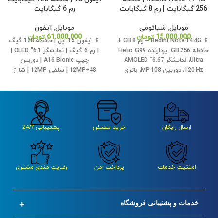
256 گیگابایت | رم 8 گیگابایت
رم 6 گیگابایت
موبایل
,
شیائومی
موبایل
,
آیفون
15.000.000
تومان
61.000.000
تومان
📱 Redmi Note 14 4G – رم 8 GB +
📱 آیفون 15 اپل | حافظه 128 گیگ
حافظه 256 GB، پردازنده Helio G99
| رم 6 گیگ | نمایشگر 6.1" OLED |
Ultra، نمایشگر 6.67″ AMOLED
چیپ A16 Bionic | دوربین
120 Hz، دوربین 108 MP، باتری
48+12MP | سلفی 12MP | شارژ
5500 mAh با شارژ 33 W، Android
سریع و وایرلس | باتری 3349mAh |
14، بدنه مقاوم با IP54 و جک
IP68 | پورت USB-C | iOS 17 🌟
هدفون 🎯
ارسال رایگان
خرید مطمئن
پشتیبانی 24/7
امنتیت خدمات
پرداخت امن
رضایت مندی مشتری
خدمات و پشتیبانی فروشگاه