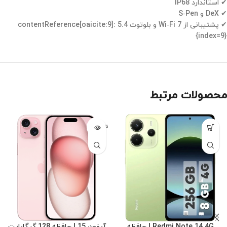
✔ استاندارد IP68
✔ DeX و S‑Pen
✔ پشتیبانی از Wi‑Fi 7 و بلوتوث 5.4 :contentReference[oaicite:9]
{index=9}
محصولات مرتبط
ناموجود
Redmi Note 14 4G | حافظه
آیفون 15 | حافظه 128 گیگابایت