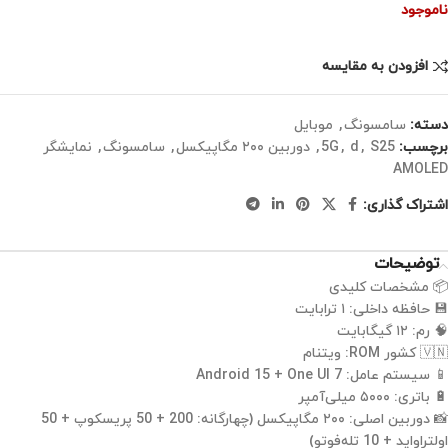
ناموجود
افزودن به مقایسه
دسته:
سامسونگ
,
موبایل
برچسب:
S25
,
d
,
5G
,
دوربین ۲۰۰ مگاپیکسل
,
سامسونگ
,
نمایشگر
AMOLED
اشتراک گذاری:
توضیحات
📦 مشخصات کلیدی
💾 حافظه داخلی: ۱ ترابایت
🧠 رم: ۱۲ گیگابایت
🇻🇳 کشور ROM: ویتنام
📱 سیستم عامل: Android 15 + One UI 7
🔋 باتری: ۵۰۰۰ میلی‌آمپر
📸 دوربین اصلی: ۲۰۰ مگاپیکسل (چهارگانه: 200 + 50 پریسکوپ + 50
اولتراواید + 10 تله‌فوتو)