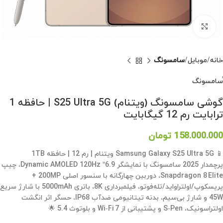
بزرگنمایی تصویر
خانه
موبایل
سامسونگ
ُسامسونگ
گوشی سامسونگ (ویتنام) S25 Ultra 5G | حافظه 1
ترابایت رم 12 گیگابایت
158.000.000
تومان
📱 Samsung Galaxy S25 Ultra 5G ویتنام | رم 12 | حافظه 1TB
پرچمدار 2025 سامسونگ با نمایشگر 6.9″ Dynamic AMOLED 120Hz، چیپ
Snapdragon 8 Elite، دوربین چهارگانه با سنسور اصلی 200MP +
پریسکوپ/اولتراواید/تله‌فوتو، فیلمبرداری 8K، باتری 5000mAh با شارژ سریع
45W و شارژ بی‌سیم، بدنه تیتانیومی ضدآب IP68، حسگر اثر انگشت
اولتراسونیک، S‑Pen و پشتیبانی از Wi‑Fi 7 و بلوتوث 5.4 🌟