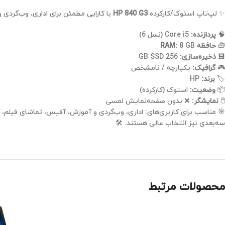
✨ لپ‌تاپ استوک/کارکرده
HP 840 G3
با کارایی مطمئن برای اداری، وب‌گردی 
🧠
پردازنده:
Core i5 (نسل 6)
🧰
حافظه RAM:
8 GB
💾
ذخیره‌سازی:
256 GB SSD
🎮
گرافیک:
یکپارچه / نامشخص
🏷️
برند:
HP
📦
وضعیت:
استوک (کارکرده)
🖱️
نمایشگر:
❌ بدون صفحه‌نمایش لمسی
سه‌بعدی نیز انتخاب عالی هستند. 🛠️
محصولات مرتبط