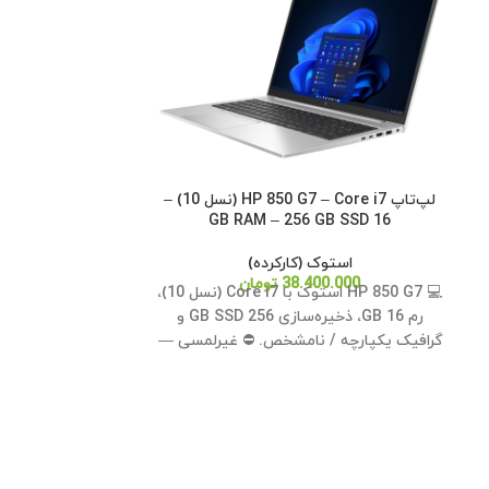
لپ‌تاپ HP 850 G7 – Core i7 (نسل 10) –
16 GB RAM – 256 GB SSD
استوک (کارکرده)
38.400.000
تومان
💻 HP 850 G7 استوک با Core i7 (نسل 10)،
8) – 8 GB RAM – 256 GB SSD
رم 16 GB، ذخیره‌سازی 256 GB SSD و
گرافیک یکپارچه / نامشخص. ⛔ غیرلمسی —
است
.000
مناسب کارهای روزمره و اداری. ✅
و گرافیک یکپار
— مناسب کاره