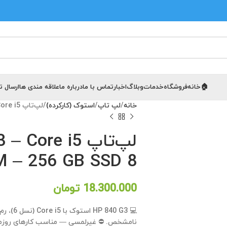
🏠خانه
فروشگاه
خدمات
وبلاگ
اخبار
تماس با ما
درباره ما
علاقه مندی ها
ارسال 
خانه
لپ تاپ
استوک (کارکرده)
لپ‌تاپ HP 840 G3 – Core i5 (نسل 6) – 8 GB RAM – 256 GB SSD
8 GB RAM – 256 GB SSD
18.300.000
تومان
نامشخص. ⛔ غیرلمسی — مناسب کارهای روزمره