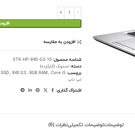
افزود
افزودن به مقایسه
شناسه محصول:
STK-HP-840-G3-10
دسته:
استوک (کارکرده)
برچسب:
Core i5 (نسل 6)
,
8GB RAM
,
840 G3
,
 SSD
لپ تاپ
اشتراک گذاری:
توضیحات
توضیحات تکمیلی
نظرات (0)