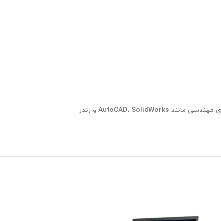
🎯 مناسب برای کاربری‌های: اداری، وب‌گردی و آموزش، آفیس، تماشای فیلم، و ابزارهای عمومی. مدل‌های ورک‌استیشن (Precision/ZBook) برای نرم‌افزارهای مهندسی مانند AutoCAD، SolidWorks و رندر