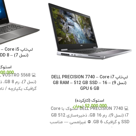
لپ‌تاپ e i5
(نسل 7) – 8 GB RAM – 1 TB HDD
استوک 
800.000
لپ‌تاپ DELL PRECISION 7740 – Core i7
(نسل 9) – 16 GB RAM – 512 GB SSD –
گرافیک یکپارچه / 
GPU 6 GB
مناسب کارهای ر
استوک (کارکرده)
52.000.000
تومان
💻 DELL PRECISION 7740 استوک با Core
i7 (نسل 9)، رم 16 GB، ذخیره‌سازی 512 GB
SSD و گرافیک 6 GB. ⛔ غیرلمسی — مناسب
کارهای روزمره و اداری. ✅