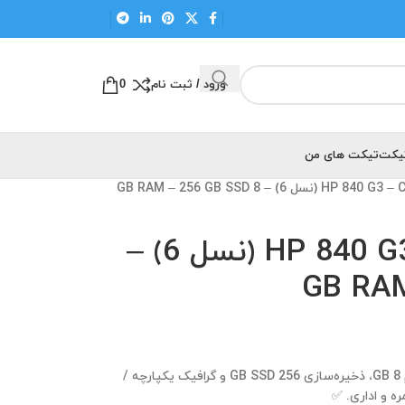
ورود / ثبت نام
0
تیکت
تیکت های من
لپ‌تاپ HP 840 G3 – Core i5 (نسل 6) –
💻 HP 840 G3 استوک با Core i5 (نسل 6)، رم 8 GB، ذخیره‌سازی 256 GB SSD و گرافیک یکپارچه /
 و اداری. ✅