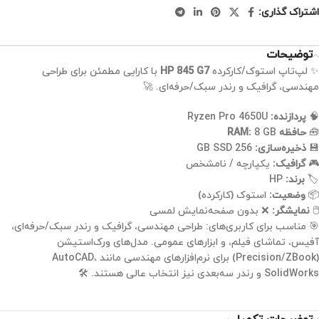
اشتراک گذاری:
توضیحات
✨ لپ‌تاپ استوک/کارکرده
HP 845 G7
با کارایی مطمئن برای طراحی
مهندسی، گرافیک و رندر سبک/حرفه‌ای. 🚀
🧠
پردازنده:
Ryzen Pro 4650U
🧰
حافظه RAM:
8 GB
💾
ذخیره‌سازی:
256 GB SSD
🎮
گرافیک:
یکپارچه / نامشخص
🏷️
برند:
HP
📦
وضعیت:
استوک (کارکرده)
🖱️
نمایشگر:
❌ بدون صفحه‌نمایش لمسی
🎯 مناسب برای کاربری‌های: طراحی مهندسی، گرافیک و رندر سبک/حرفه‌ای،
آفیس، تماشای فیلم، و ابزارهای عمومی. مدل‌های ورک‌استیشن
(Precision/ZBook) برای نرم‌افزارهای مهندسی مانند AutoCAD،
SolidWorks و رندر سه‌بعدی نیز انتخاب عالی هستند. 🛠️