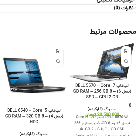
توضیحات تکمیلی
نظرات (0)
محصولات مرتبط
لپ‌تاپ DELL 5570 – Core i7
(نسل 6) – 8 GB RAM – 256 GB
SSD – GPU 2 GB
استوک (کارکرده)
لپ‌تاپ DELL 6540 – Core i5
20.500.000
تومان
(نسل 4) – 8 GB RAM – 320 GB
💻 DELL 5570 استوک با Core i7
HDD
(نسل 6)، رم 8 GB، ذخیره‌سازی 256
GB SSD و گرافیک 2 GB. ⛔
استوک (کارکرده)
غیرلمسی — مناسب کارهای روزمره و