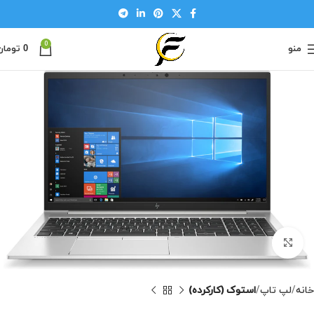
0
منو
0
تومان
بزرگنمایی تصویر
خانه
لپ تاپ
استوک (کارکرده)