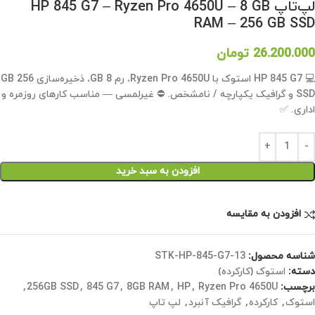
لپ‌تاپ HP 845 G7 – Ryzen Pro 4650U – 8 GB
RAM – 256 GB SSD
26.200.000
تومان
💻 HP 845 G7 استوک با Ryzen Pro 4650U، رم 8 GB، ذخیره‌سازی 256 GB
SSD و گرافیک یکپارچه / نامشخص. ⛔ غیرلمسی — مناسب کارهای روزمره و
اداری. ✅
افزودن به سبد خرید
افزودن به مقایسه
شناسه محصول:
STK-HP-845-G7-13
دسته:
استوک (کارکرده)
برچسب:
Ryzen Pro 4650U
,
HP
,
8GB RAM
,
845 G7
,
256GB SSD
,
استوک
,
کارکرده
,
گرافیک آنبرد
,
لپ تاپ