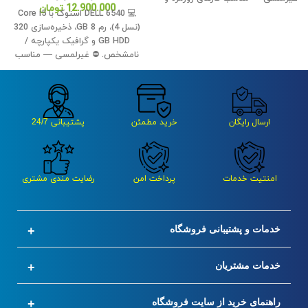
12.900.000
تومان
اداری. ✅
💻 DELL 6540 استوک با Core i5
(نسل 4)، رم 8 GB، ذخیره‌سازی 320
GB HDD و گرافیک یکپارچه /
نامشخص. ⛔ غیرلمسی — مناسب
کارهای روزمره و اداری. ✅
ارسال رایگان
خرید مطمئن
پشتیبانی 24/7
امنتیت خدمات
پرداخت امن
رضایت مندی مشتری
خدمات و پشتیبانی فروشگاه
خدمات مشتریان
راهنمای خرید از سایت فروشگاه