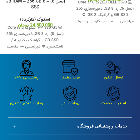
20.500.000
تومان
(نسل 8) – 8 GB RAM – 256 GB
💻 DELL 5570 استوک با Core i7
SSD
(نسل 6)، رم 8 GB، ذخیره‌سازی 256
GB SSD و گرافیک 2 GB. ⛔
استوک (کارکرده)
غیرلمسی — مناسب کارهای روزمره و
24.500.000
تومان
اداری. ✅
💻 HP 830 G5 استوک با Core i5
(نسل 8)، رم 8 GB، ذخیره‌سازی 256
GB SSD و گرافیک یکپارچه /
نامشخص. ⛔ غیرلمسی — مناسب
کارهای روزمره و اداری. ✅
ارسال رایگان
خرید مطمئن
پشتیبانی 24/7
امنتیت خدمات
پرداخت امن
رضایت مندی مشتری
خدمات و پشتیبانی فروشگاه