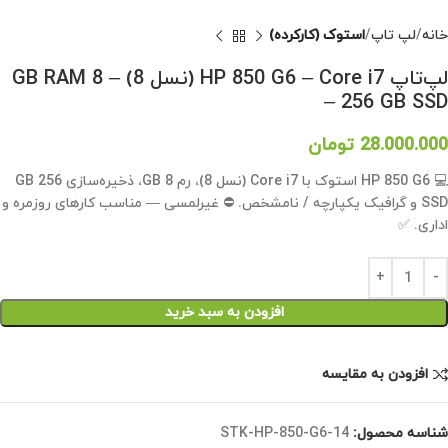
خانه
لپ تاپ
استوک (کارکرده)
لپ‌تاپ HP 850 G6 – Core i7 (نسل 8) – 8 GB RAM
– 256 GB SSD
28.000.000
تومان
💻 HP 850 G6 استوک با Core i7 (نسل 8)، رم 8 GB، ذخیره‌سازی 256 GB
SSD و گرافیک یکپارچه / نامشخص. ⛔ غیرلمسی — مناسب کارهای روزمره و
اداری. ✅
افزودن به سبد خرید
افزودن به مقایسه
شناسه محصول:
STK-HP-850-G6-14