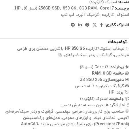
دسته:
استوک (کارکرده)
برچسب:
Core i7 (نسل 8)
,
8GB RAM
,
850 G6
,
256GB SSD
,
HP
,
استوک
,
کارکرده
,
گرافیک آنبرد
,
لپ تاپ
اشتراک گذاری:
توضیحات
✨ لپ‌تاپ استوک/کارکرده
HP 850 G6
با کارایی مطمئن برای طراحی
مهندسی، گرافیک و رندر سبک/حرفه‌ای. 🚀
🧠
پردازنده:
Core i7 (نسل 8)
🧰
حافظه RAM:
8 GB
💾
ذخیره‌سازی:
256 GB SSD
🎮
گرافیک:
یکپارچه / نامشخص
🏷️
برند:
HP
📦
وضعیت:
استوک (کارکرده)
🖱️
نمایشگر:
❌ بدون صفحه‌نمایش لمسی
🎯 مناسب برای کاربری‌های: طراحی مهندسی، گرافیک و رندر سبک/حرفه‌ای،
آفیس، تماشای فیلم، و ابزارهای عمومی. مدل‌های ورک‌استیشن
(Precision/ZBook) برای نرم‌افزارهای مهندسی مانند AutoCAD،